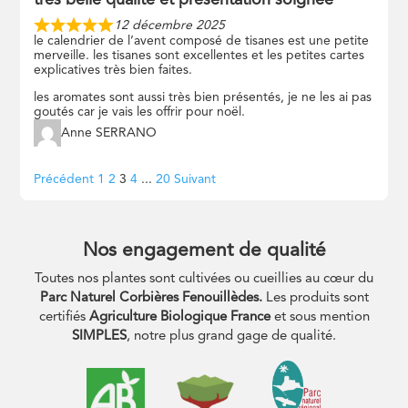
très belle qualité et présentation soignée
12 décembre 2025
le calendrier de l’avent composé de tisanes est une petite
merveille. les tisanes sont excellentes et les petites cartes
explicatives très bien faites.
les aromates sont aussi très bien présentés, je ne les ai pas
goutés car je vais les offrir pour noël.
Anne SERRANO
Navigation
Page
Page
Page
Page
Page
Précédent
1
2
3
4
...
20
Suivant
Site
Reviews
Nos engagement de qualité
Toutes nos plantes sont cultivées ou cueillies au cœur du
Parc Naturel Corbières Fenouillèdes.
Les produits sont
certifiés
Agriculture Biologique France
et sous mention
SIMPLES
, notre plus grand gage de qualité.