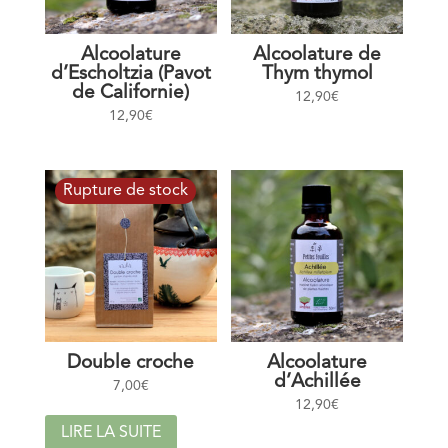
Alcoolature
Alcoolature de
d’Escholtzia (Pavot
Thym thymol
de Californie)
12,90
€
12,90
€
Double croche
Alcoolature
d’Achillée
7,00
€
12,90
€
LIRE LA SUITE