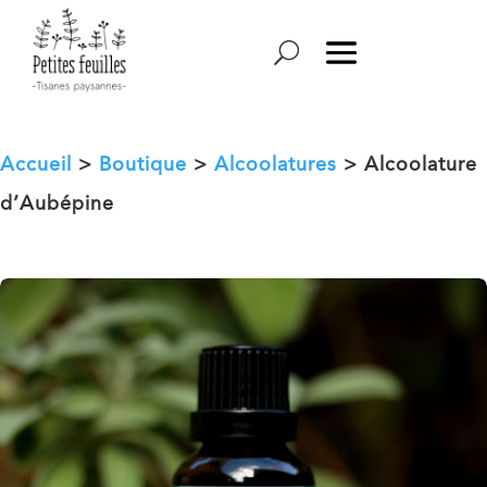
Accueil
>
Boutique
>
Alcoolatures
> Alcoolature
d’Aubépine