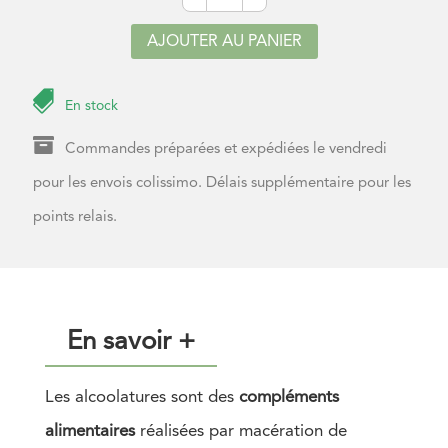
Alcoolature
d'Aubépine
AJOUTER AU PANIER

En stock

Commandes préparées et expédiées le vendredi
pour les envois colissimo. Délais supplémentaire pour les
points relais.
En savoir +
Les alcoolatures sont des
compléments
alimentaires
réalisées par macération de