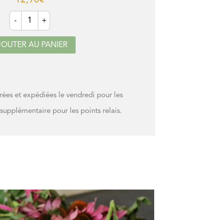
12,90
€
quantité
-
+
de
Alcoolature
de
JOUTER AU PANIER
Millepertuis
s et expédiées le vendredi pour les
 supplémentaire pour les points relais.