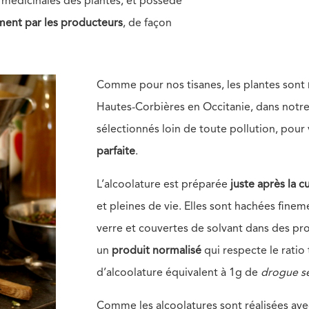
médicinales des plantes, et possède
ment par les producteurs
, de façon
Comme pour nos tisanes, les plantes sont
Hautes-Corbières en Occitanie, dans notre 
sélectionnés loin de toute pollution, pour
parfaite
.
L’alcoolature est préparée
juste après la cu
et pleines de vie. Elles sont hachées fine
verre et couvertes de solvant dans des prop
un
produit normalisé
qui respecte le ratio
d’alcoolature équivalent à
1g de
drogue
s
Comme les alcoolatures sont réalisées ave