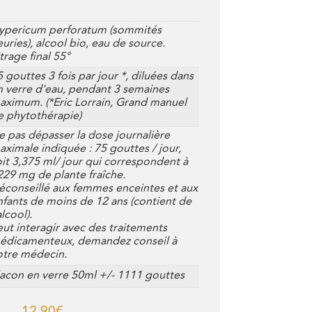
ypericum perforatum (sommités
euries), alcool bio, eau de source.
trage final 55°
 gouttes 3 fois par jour *, diluées dans
n verre d'eau, pendant 3 semaines
aximum. (*Eric Lorrain, Grand manuel
e phytothérapie)
e pas dépasser la dose journalière
aximale indiquée : 75 gouttes / jour,
oit 3,375 ml/ jour qui correspondent à
229 mg de plante fraîche.
éconseillé aux femmes enceintes et aux
nfants de moins de 12 ans (contient de
alcool).
eut interagir avec des traitements
édicamenteux, demandez conseil à
otre médecin.
lacon en verre 50ml +/- 1111 gouttes