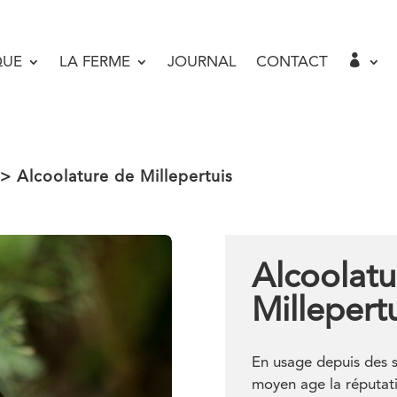

QUE
LA FERME
JOURNAL
CONTACT
> Alcoolature de Millepertuis
Alcoolatu
Millepert
En usage depuis des si
moyen age la réputat