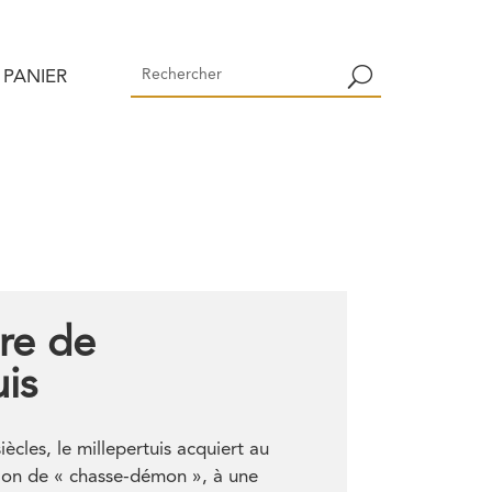
PANIER
re de
uis
ècles, le millepertuis acquiert au
ion de « chasse-démon », à une