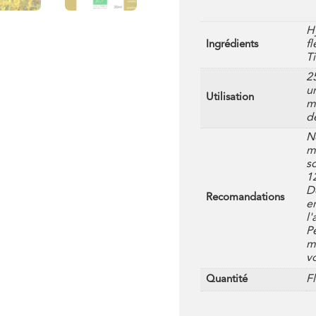
H
fl
Ingrédients
Ti
25
u
Utilisation
m
d
N
m
s
1
D
Recomandations
e
l'
P
m
v
F
Quantité