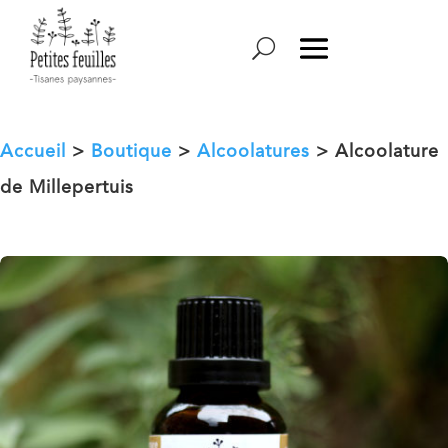
Accueil
>
Boutique
>
Alcoolatures
> Alcoolature
de Millepertuis