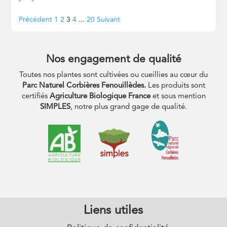
Navigation
Page
Page
Page
Page
Page
Précédent
1
2
3
4
...
20
Suivant
Site
Reviews
Nos engagement de qualité
Toutes nos plantes sont cultivées ou cueillies au cœur du
Parc Naturel Corbières Fenouillèdes.
Les produits sont
certifiés
Agriculture Biologique France
et sous mention
SIMPLES
, notre plus grand gage de qualité.
Liens utiles