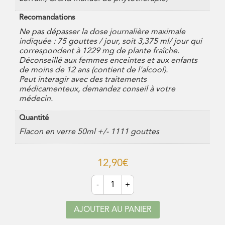
Recomandations
Ne pas dépasser la dose journalière maximale
indiquée : 75 gouttes / jour, soit 3,375 ml/ jour qui
correspondent à 1229 mg de plante fraîche.
Déconseillé aux femmes enceintes et aux enfants
de moins de 12 ans (contient de l'alcool).
Peut interagir avec des traitements
médicamenteux, demandez conseil à votre
médecin.
Quantité
Flacon en verre 50ml +/- 1111 gouttes
12,90
€
quantité
-
+
de
Alcoolature
de
AJOUTER AU PANIER
Millepertuis