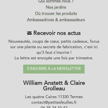
Qui sommes nous ?
Nos jardins
Où trouver les produits
Ambassadrices & ambassadeurs
Recevoir nos actus

Nouveautés, coups de cœur, petits cadeaux, focus
sur une plante ou secrets de fabrication, c’est ici
qu’il faut s’inscrire !
La lettre est envoyée une fois par trimestre.
S'INSCRIRE À LA NEWSLETTER
William Anstett & Claire
Grolleau
Montant
Les quatre Caïres 11330 Termes
20€
30€
40€
50€
contact@petitesfeuilles.fr