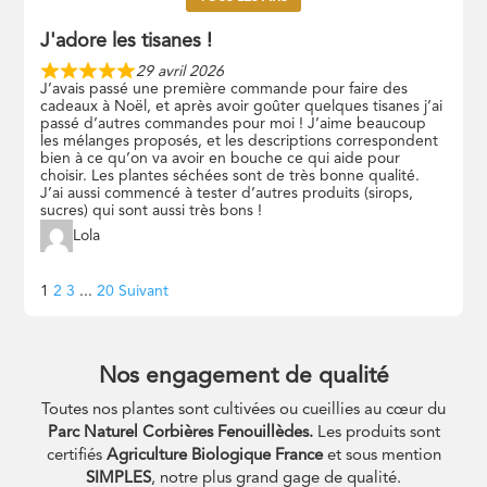
J'adore les tisanes !
29 avril 2026
J’avais passé une première commande pour faire des
cadeaux à Noël, et après avoir goûter quelques tisanes j’ai
passé d’autres commandes pour moi ! J’aime beaucoup
les mélanges proposés, et les descriptions correspondent
bien à ce qu’on va avoir en bouche ce qui aide pour
choisir. Les plantes séchées sont de très bonne qualité.
J’ai aussi commencé à tester d’autres produits (sirops,
sucres) qui sont aussi très bons !
Lola
Navigation
Page
Page
Page
Page
1
2
3
...
20
Suivant
Site
Reviews
Nos engagement de qualité
Toutes nos plantes sont cultivées ou cueillies au cœur du
Parc Naturel Corbières Fenouillèdes.
Les produits sont
certifiés
Agriculture Biologique France
et sous mention
SIMPLES
, notre plus grand gage de qualité.