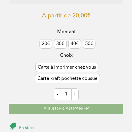
A partir de
20,00
€
Montant
20€
30€
40€
50€
Choix
Carte à imprimer chez vous
Carte kraft pochette cousue
quantité
-
+
de
Carte
cadeau
AJOUTER AU PANIER

En stock