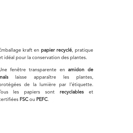
Emballage kraft en
papier recyclé
, pratique
et idéal pour la conservation des plantes.
Une fenêtre transparente en
amidon de
maïs
laisse apparaître les plantes,
protégées de la lumière par l’étiquette.
Tous les papiers sont
recyclables
et
certifiées
FSC
ou
PEFC
.