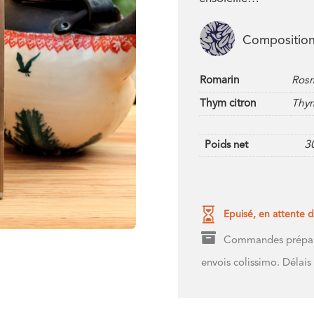
Compositio
Romarin
Rosm
Thym citron
Thym
3
Poids net

Epuisé, en attente d

Commandes préparée
envois colissimo. Délais