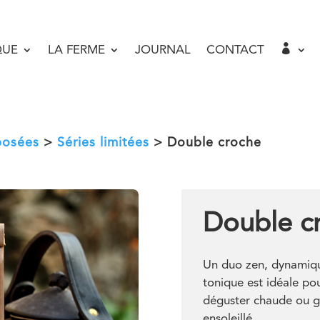

QUE
LA FERME
JOURNAL
CONTACT
posées
>
Séries limitées
> Double croche
Double c
Un duo zen, dynamique
tonique est idéale pou
déguster chaude ou g
ensoleillé…