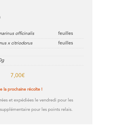
n
arinus officinalis
feuilles
us x citriodorus
feuilles
0g
7,00
€
e la prochaine récolte !
s et expédiées le vendredi pour les
 supplémentaire pour les points relais.