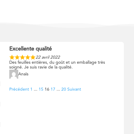
Excellente qualité
22 avril 2022
Des feuilles entières, du goût et un emballage très
soigné. Je suis ravie de la qualité.
Anaïs
Navigation
Page
Page
Page
Page
Page
Précédent
1
...
15
16
17
...
20
Suivant
Site
Reviews