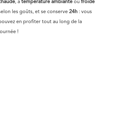
chaude
, à
température
ambiante
ou
froide
selon les goûts, et se conserve
24h
: vous
pouvez en profiter tout au long de la
journée !