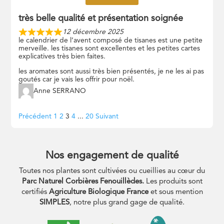
très belle qualité et présentation soignée
12 décembre 2025
le calendrier de l’avent composé de tisanes est une petite
merveille. les tisanes sont excellentes et les petites cartes
explicatives très bien faites.
les aromates sont aussi très bien présentés, je ne les ai pas
goutés car je vais les offrir pour noël.
Anne SERRANO
Navigation
Page
Page
Page
Page
Page
Précédent
1
2
3
4
...
20
Suivant
Site
Reviews
Nos engagement de qualité
Toutes nos plantes sont cultivées ou cueillies au cœur du
Parc Naturel Corbières Fenouillèdes.
Les produits sont
certifiés
Agriculture Biologique France
et sous mention
SIMPLES
, notre plus grand gage de qualité.