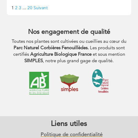
Navigation
Page
Page
Page
Page
1
2
3
...
20
Suivant
Site
Reviews
Nos engagement de qualité
Toutes nos plantes sont cultivées ou cueillies au cœur du
Parc Naturel Corbières Fenouillèdes.
Les produits sont
certifiés
Agriculture Biologique France
et sous mention
SIMPLES
, notre plus grand gage de qualité.
Liens utiles
Politique de confidentialité