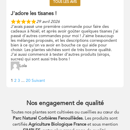
TOUS LES AVIS
J'adore les tisanes !
29 avril 2026
J’avais passé une première commande pour faire des
cadeaux à Noël, et après avoir goûter quelques tisanes j’ai
passé d’autres commandes pour moi ! J’aime beaucoup
les mélanges proposés, et les descriptions correspondent
bien à ce qu’on va avoir en bouche ce qui aide pour
choisir. Les plantes séchées sont de très bonne qualité.
J’ai aussi commencé à tester d’autres produits (sirops,
sucres) qui sont aussi très bons !
Lola
Navigation
Page
Page
Page
Page
1
2
3
...
20
Suivant
Site
Reviews
Nos engagement de qualité
Toutes nos plantes sont cultivées ou cueillies au cœur du
Parc Naturel Corbières Fenouillèdes.
Les produits sont
certifiés
Agriculture Biologique France
et sous mention