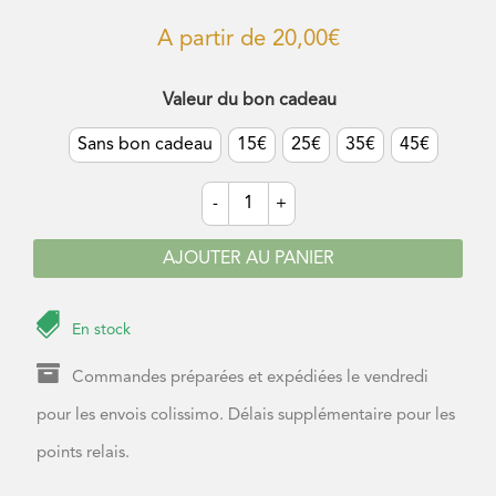
A partir de
20,00
€
Valeur du bon cadeau
Sans bon cadeau
15€
25€
35€
45€
quantité
-
+
de
Coffret
découverte
AJOUTER AU PANIER
"simples"

En stock

Commandes préparées et expédiées le vendredi
pour les envois colissimo. Délais supplémentaire pour les
points relais.