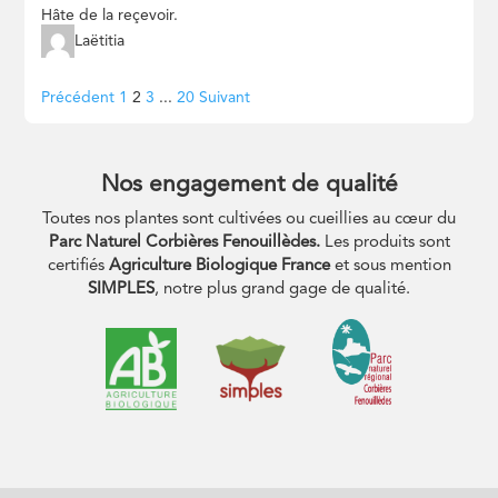
Hâte de la reçevoir.
Laëtitia
Navigation
Page
Page
Page
Page
Précédent
1
2
3
...
20
Suivant
Site
Reviews
Nos engagement de qualité
Toutes nos plantes sont cultivées ou cueillies au cœur du
Parc Naturel Corbières Fenouillèdes.
Les produits sont
certifiés
Agriculture Biologique France
et sous mention
SIMPLES
, notre plus grand gage de qualité.