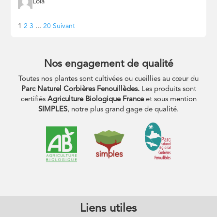
Lola
Navigation
Page
Page
Page
Page
1
2
3
...
20
Suivant
Site
Reviews
Nos engagement de qualité
Toutes nos plantes sont cultivées ou cueillies au cœur du
Parc Naturel Corbières Fenouillèdes.
Les produits sont
certifiés
Agriculture Biologique France
et sous mention
SIMPLES
, notre plus grand gage de qualité.
Liens utiles