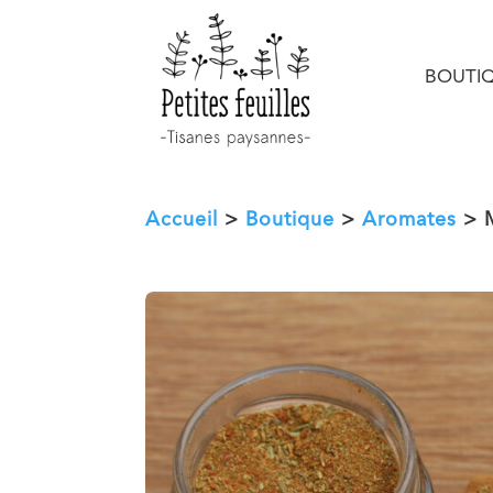
BOUTI
Accueil
>
Boutique
>
Aromates
> M