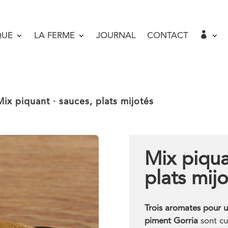

QUE
LA FERME
JOURNAL
CONTACT
ix piquant · sauces, plats mijotés
Mix piqua
plats mij
Trois aromates pour 
piment Gorria
sont cu