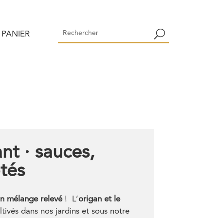
PANIER
nt · sauces,
otés
un mélange relevé
! L’
origan et le
ltivés dans nos jardins et sous notre