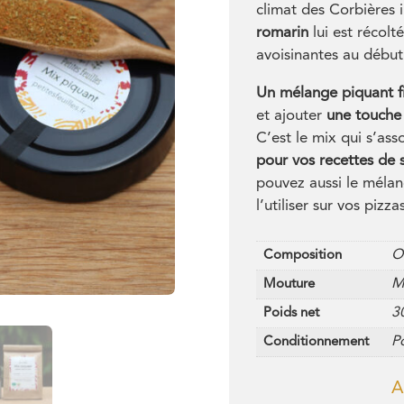
climat des Corbières i
romarin
lui est récolté
avoisinantes au début 
Un mélange piquant f
et ajouter
une touche
C’est le mix qui s’ass
pour vos recettes de 
pouvez aussi le mélang
l’utiliser sur vos pizza
O
Composition
M
Mouture
3
Poids net
Po
Conditionnement
A