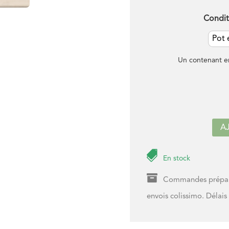
Condi
Pot 
Un contenant e
A

En stock

Commandes préparée
envois colissimo. Délais