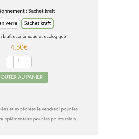
tionnement
: Sachet kraft
en verre
Sachet kraft
n kraft économique et écologique !
4,50
€
quantité
-
+
de
Mix
piquant
JOUTER AU PANIER
·
sauces,
plats
mijotés
s et expédiées le vendredi pour les
 supplémentaire pour les points relais.