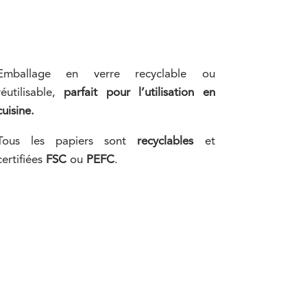
Emballage en verre recyclable ou
réutilisable,
parfait pour l’utilisation en
cuisine.
Tous les papiers sont
recyclables
et
certifiées
FSC
ou
PEFC
.