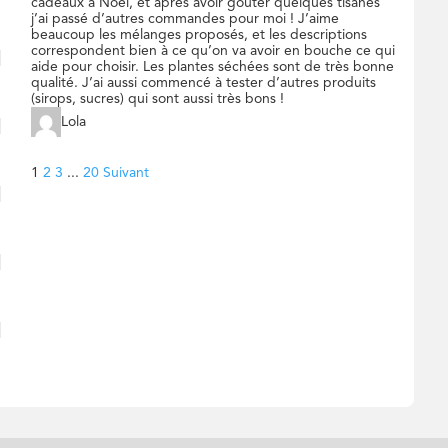
cadeaux à Noël, et après avoir goûter quelques tisanes
j’ai passé d’autres commandes pour moi ! J’aime
beaucoup les mélanges proposés, et les descriptions
correspondent bien à ce qu’on va avoir en bouche ce qui
aide pour choisir. Les plantes séchées sont de très bonne
qualité. J’ai aussi commencé à tester d’autres produits
(sirops, sucres) qui sont aussi très bons !
Lola
Navigation
Page
Page
Page
Page
1
2
3
...
20
Suivant
Site
Reviews