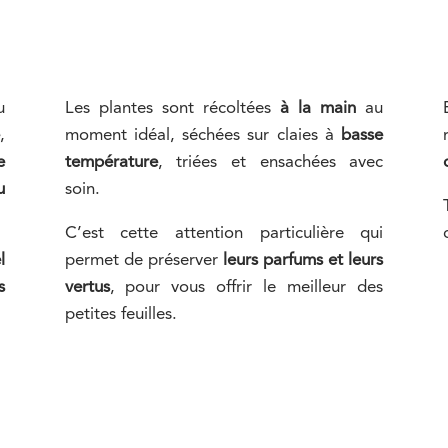
u
Les plantes sont récoltées
à la main
au
e
,
moment idéal, séchées sur claies à
basse
e
température
, triées et ensachées avec
u
soin.
C’est cette attention particulière qui
l
permet de préserver
leurs parfums et leurs
s
vertus
, pour vous offrir le meilleur des
petites feuilles.