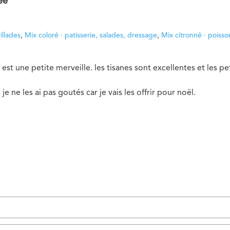
ée
illades
,
Mix coloré · patisserie, salades, dressage
,
Mix citronné · poiss
st une petite merveille. les tisanes sont excellentes et les peti
e ne les ai pas goutés car je vais les offrir pour noël.