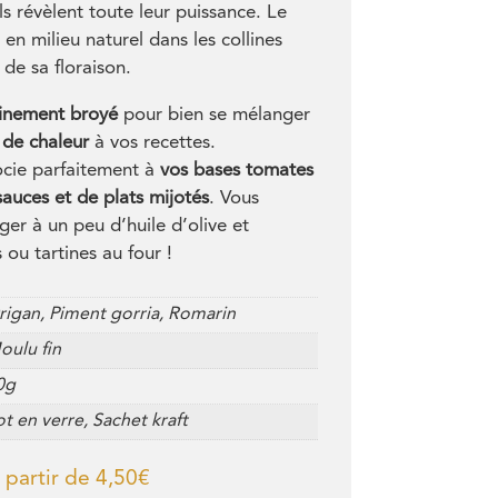
ls révèlent toute leur puissance. Le
 en milieu naturel dans les collines
de sa floraison.
inement broyé
pour bien se mélanger
 de chaleur
à vos recettes.
ocie parfaitement à
vos bases tomates
sauces et de plats mijotés
. Vous
er à un peu d’huile d’olive et
s ou tartines au four !
rigan, Piment gorria, Romarin
oulu fin
0g
t en verre, Sachet kraft
 partir de
4,50
€