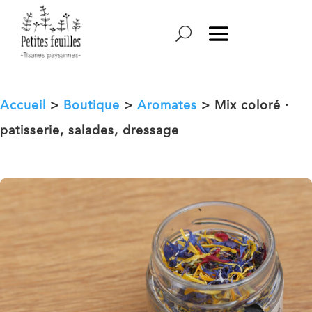
Accueil
>
Boutique
>
Aromates
> Mix coloré ·
patisserie, salades, dressage