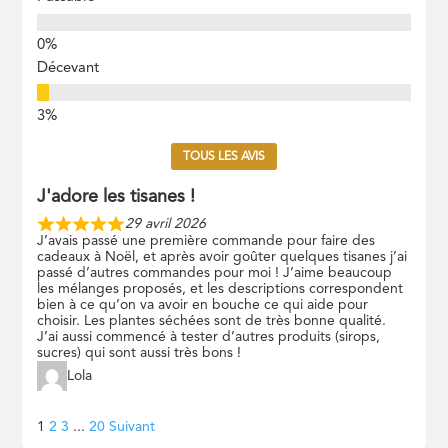
Décevant
TOUS LES AVIS
J'adore les tisanes !
29 avril 2026
J’avais passé une première commande pour faire des
cadeaux à Noël, et après avoir goûter quelques tisanes j’ai
passé d’autres commandes pour moi ! J’aime beaucoup
les mélanges proposés, et les descriptions correspondent
bien à ce qu’on va avoir en bouche ce qui aide pour
choisir. Les plantes séchées sont de très bonne qualité.
J’ai aussi commencé à tester d’autres produits (sirops,
sucres) qui sont aussi très bons !
Lola
Navigation
Page
Page
Page
Page
1
2
3
...
20
Suivant