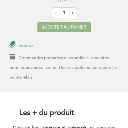
quantité
-
+
de
Mix
coloré
AJOUTER AU PANIER
·
patisserie,
salades,
dressage

En stock

Commandes préparées et expédiées le vendredi
pour les envois colissimo. Délais supplémentaire pour les
points relais.
Les + du produit
Dans un lieu
sauvage et préservé
, au cœur des