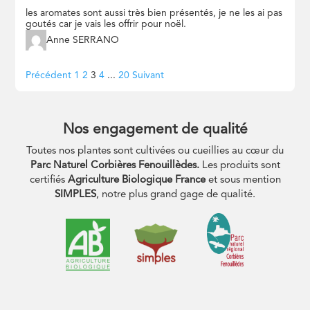
les aromates sont aussi très bien présentés, je ne les ai pas
goutés car je vais les offrir pour noël.
Anne SERRANO
Navigation
Page
Page
Page
Page
Page
Précédent
1
2
3
4
...
20
Suivant
Site
Reviews
Nos engagement de qualité
Toutes nos plantes sont cultivées ou cueillies au cœur du
Parc Naturel Corbières Fenouillèdes.
Les produits sont
certifiés
Agriculture Biologique France
et sous mention
SIMPLES
, notre plus grand gage de qualité.